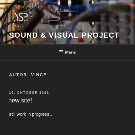
Zum
Inhalt
springen
SOUND & VISUAL PROJECT
Menü
AUTOR:
VINCE
VERÖFFENTLICHT
16. OKTOBER 2021
AM
new site!
still work in progress…